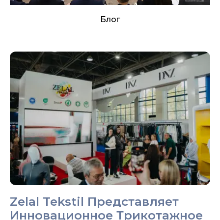
Блог
ет
жное
Zelal Tekstil Триумфально