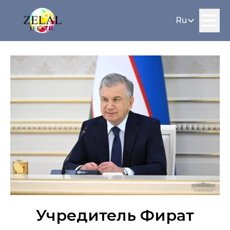
Ru
Главная
Ru
О компании
En
Администрация
Производство
Продукция
Блог
Контакты
Учредитель Фират