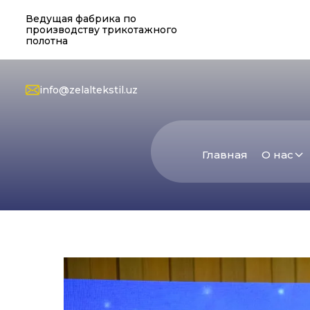
Ведущая фабрика по
производству трикотажного
полотна
info@zelaltekstil.uz
Главная
О нас
О компани
Администр