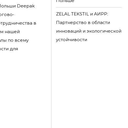
Польше
 Польши Deepak
ZELAL TEKSTIL и АИРР:
ргово-
Партнерство в области
трудничества в
инноваций и экологической
ом нашей
устойчивости
иалы по всему
ости для