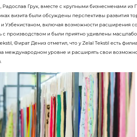
е, Радослав Грук, вместе с крупными бизнесменами из
амках визита были обсуждены перспективы развития то
и Узбекистаном, включая возможности расширения со
ись с производством и были приятно удивлены масштаб
stil, Фират Дениз отметил, что у Zelal Tekstil есть фил
 на международном уровне и расширять свои возможн
.